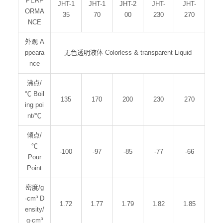
PERF
JHT-1
JHT-1
JHT-2
JHT-
JHT-
ORMA
35
70
00
230
270
NCE
外观 A
ppeara
无色透明液体 Colorless & transparent Liquid
nce
沸点/
℃ Boil
135
170
200
230
270
ing poi
nt/℃
倾点/
℃
-100
-97
-85
-77
-66
Pour
Point
密度/g
·cm³ D
1.72
1.77
1.79
1.82
1.85
ensity/
g·cm³