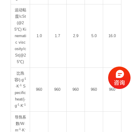
运动粘
度/cSt
(@2
5℃) Ki
nemati
1.0
1.7
2.9
5.0
16.0
c visc
osity/c
St(@2
5℃)
比热
-1
容/j·g
-1
·K
S
960
960
960
960
960
pecific
heat/j·
-1
-1
g
·K
导热系
数/W·
-1
-
m
·K