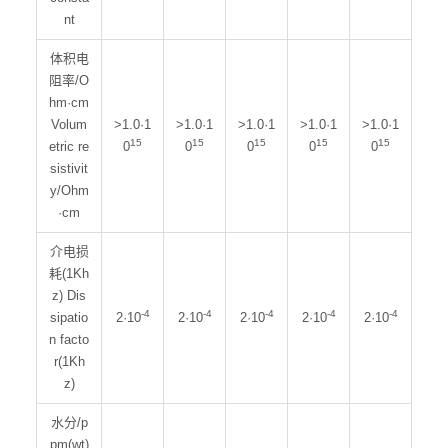
nt
体积电
阻率/O
hm·cm
Volum
>1.0·1
>1.0·1
>1.0·1
>1.0·1
>1.0·1
15
15
15
15
15
etric re
0
0
0
0
0
sistivit
y/Ohm
·cm
介电损
耗(1Kh
z) Dis
-4
-4
-4
-4
-4
sipatio
2·10
2·10
2·10
2·10
2·10
n facto
r(1Kh
z)
水分/p
pm(wt)