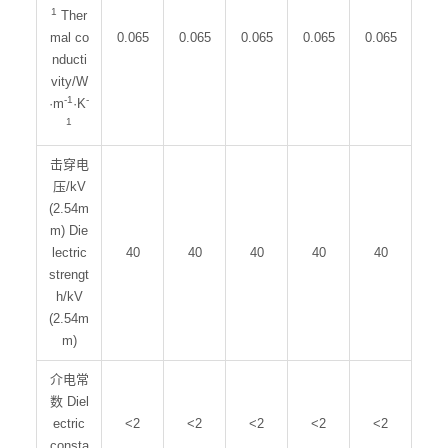
1
Ther
mal co
0.065
0.065
0.065
0.065
0.065
nducti
vity/W
-1
-
·m
·K
1
击穿电
压/kV
(2.54m
m) Die
lectric
40
40
40
40
40
strengt
h/kV
(2.54m
m)
介电常
数 Diel
ectric
<2
<2
<2
<2
<2
consta