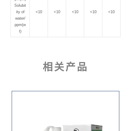
Solubit
ity of
<10
<10
<10
<10
<10
water/
ppm(w
t)
相关产品