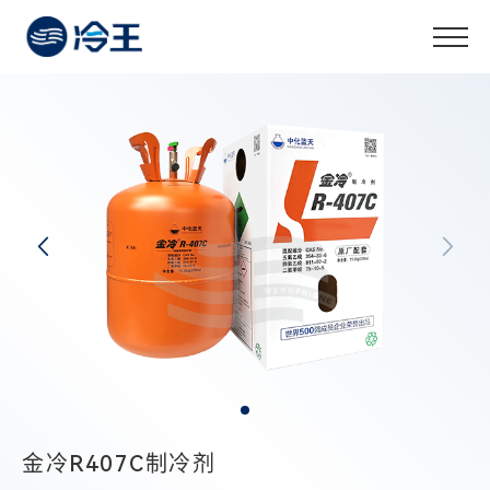
金冷R407C制冷剂